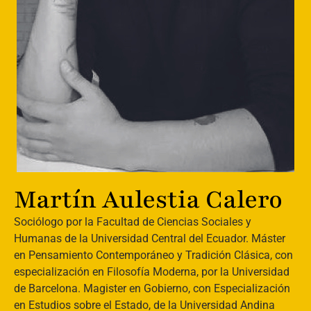
Martín Aulestia Calero
Sociólogo por la Facultad de Ciencias Sociales y
Humanas de la Universidad Central del Ecuador. Máster
en Pensamiento Contemporáneo y Tradición Clásica, con
especialización en Filosofía Moderna, por la Universidad
de Barcelona. Magister en Gobierno, con Especialización
en Estudios sobre el Estado, de la Universidad Andina