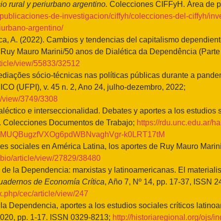
io rural y periurbano argentino.
Colecciones CIFFyH. Área de p
a/publicaciones-de-investigacion/ciffyh/colecciones-del-ciffyh/i
riurbano-argentino/
A. (2022). Cambios y tendencias del capitalismo dependiente 
e Ruy Mauro Marini/50 anos de Dialética da Dependência (Parte 
article/view/55833/32512
diações sócio-técnicas nas políticas públicas durante a pand
UFPI), v. 45 n. 2, Ano 24, julho-dezembro, 2022;
cle/view/3749/3308
ico e interseccionalidad. Debates y aportes a los estudios 
Colecciones Documentos de Trabajo;
https://rdu.unc.edu.ar/
gMUQBugzfVXOg6pdWBNvaghVgr-k0LRT17tM
es sociales en América Latina, los aportes de Ruy Mauro Marin
labio/article/view/27829/38480
s de la Dependencia: marxistas y latinoamericanas. El materiali
uadernos de Economía Crítica
, Año 7, Nº 14, pp. 17-37, ISSN 
x.php/cec/article/view/247
la Dependencia, aportes a los estudios sociales críticos latino
020, pp. 1-17. ISSN 0329-8213;
http://historiaregional.org/ojs/