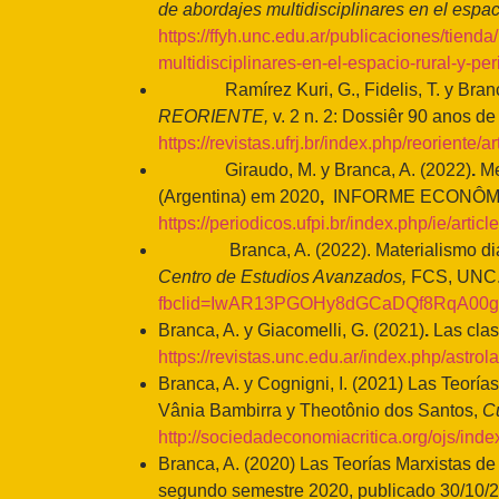
de abordajes multidisciplinares en el espac
https://ffyh.unc.edu.ar/publicaciones/tiend
multidisciplinares-en-el-espacio-rural-y-pe
Ramírez Kuri, G., Fidelis, T. y Branca, 
REORIENTE,
v. 2 n. 2: Dossiêr 90 anos d
https://revistas.ufrj.br/index.php/reoriente/
Giraudo, M. y Branca, A. (2022)
.
Me
(Argentina) em 2020
,
INFORME ECONÔMICO (
https://periodicos.ufpi.br/index.php/ie/arti
Branca, A. (2022). Materialismo dialéct
Centro de Estudios Avanzados,
FCS, UNC. 
fbclid=IwAR13PGOHy8dGCaDQf8RqA00
Branca, A. y Giacomelli, G. (2021)
.
Las clas
https://revistas.unc.edu.ar/index.php/astro
Branca, A. y Cognigni, I. (2021) Las Teoría
Vânia Bambirra y Theotônio dos Santos,
C
http://sociedadeconomiacritica.org/ojs/inde
Branca, A. (2020) Las Teorías Marxistas de 
segundo semestre 2020, publicado 30/10/2