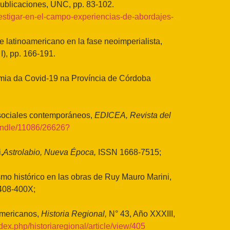
ublicaciones, UNC, pp. 83-102.
nvestigar-en-el-campo-experiencias-de-abordajes-
latinoamericano en la fase neoimperialista,
I), pp. 166-191.
emia da Covid-19 na Província de Córdoba
sociales contemporáneos,
EDICEA, Revista del
handle/11086/26626?
i
,
Astrolabio, Nueva Época,
ISSN 1668-7515;
smo histórico en las obras de Ruy Mauro Marini,
2408-400X;
americanos,
Historia Regional,
N° 43, Año XXXIII,
index.php/historiaregional/article/view/405