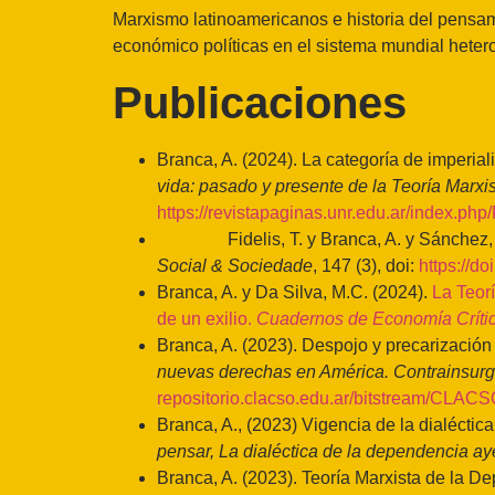
Marxismo latinoamericanos e historia del pensam
económico políticas en el sistema mundial het
Publicaciones
Branca, A. (2024). La categoría de imperia
vida: pasado y presente de la Teoría Marx
https://revistapaginas.unr.edu.ar/index.ph
Fidelis, T. y Branca, A. y Sánchez, M. 
Social & Sociedade
, 147 (3), doi:
https://d
Branca, A. y Da Silva, M.C. (2024).
La Teor
de un exilio.
Cuadernos de Economía Críti
Branca, A. (2023). Despojo y precarización 
nuevas derechas en América. Contrainsurg
repositorio.clacso.edu.ar/bitstream/CLAC
Branca, A., (2023) Vigencia de la dialécti
pensar, La dialéctica de la dependencia ay
Branca, A. (2023). Teoría Marxista de la De