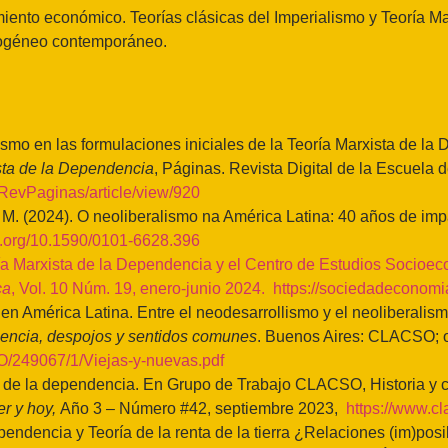
iento económico. Teorías clásicas del Imperialismo y Teoría M
erogéneo contemporáneo.
lismo en las formulaciones iniciales de la Teoría Marxista de l
ista de la Dependencia
, Páginas. Revista Digital de la Escuela 
p/RevPaginas/article/view/920
(2024). O neoliberalismo na América Latina: 40 años de impa
oi.org/10.1590/0101-6628.396
ía Marxista de la Dependencia y el Centro de Estudios Socioec
ca
, Vol. 10 Núm. 19, enero-junio 2024.
https://sociedadeconomia
en América Latina. Entre el neodesarrollismo y el neoliberalismo
encia, despojos y sentidos comunes
. Buenos Aires: CLACSO; o
SO/249067/1/Viejas-y-nuevas.pdf
ca de la dependencia. En Grupo de Trabajo CLACSO, Historia y 
er y hoy,
Año 3 – Número #42, septiembre 2023,
https://www.cl
pendencia y Teoría de la renta de la tierra ¿Relaciones (im)pos