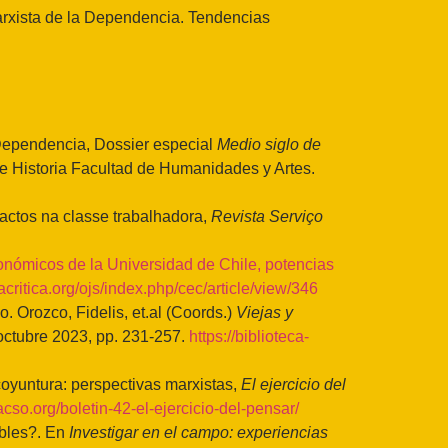
arxista de la Dependencia. Tendencias
a Dependencia, Dossier especial
Medio siglo de
de Historia Facultad de Humanidades y Artes.
ctos na classe trabalhadora,
Revista Serviço
onómicos de la Universidad de Chile, potencias
critica.org/ojs/index.php/cec/article/view/346
. Orozco, Fidelis, et.al (Coords.)
Viejas y
ctubre 2023, pp. 231-257.
https://biblioteca-
coyuntura: perspectivas marxistas,
El ejercicio del
acso.org/boletin-42-el-ejercicio-del-pensar/
ibles?. En
Investigar en el campo: experiencias